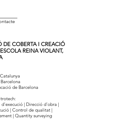
ontacte
 DE COBERTA I CREACIÓ
L'ESCOLA REINA VIOLANT,
A
 Catalunya
 Barcelona
cació de Barcelona
itrotech:
i d'execució | Direcció d'obra |
ució | Control de qualitat |
ment | Quantity surveying