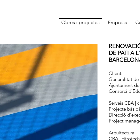
Obres i projectes
Empresa
C
RENOVACIÓ
DE PATI A 
BARCELON
Client:
Generalitat de
Ajuntament de
Consorci d'Edu
Serveis CBA | c
Projecte bàsic 
Direcció d'exec
Project manage
Arquitectura:
CBA | citrotech